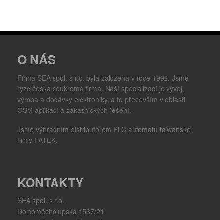
O NÁS
Firma SEA spol. s r.o. byla založena v roce 1992. Jsme
ryze česká soukromá firma. Naší specializací je vývoj,
výroba a dodávky elektroniky, a to především v oblasti
GSM aplikací a zákaznických řešení.
Jsme výhradním distributorem PLC automatů taiwanské
firmy FATEK.
KONTAKTY
SEA spol. s r.o.
Dolnoměcholupská 1537/21