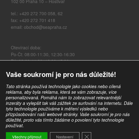
102 00 Praha 10 – Hostivař
tel.: +420 272 700 058, 62
fax: +420 272 701 418
email: obchod@seapraha.cz
Otevírací doba:
Po-Čt: 08:00-11:30, 12:30-16:30
Pá: 08:00-11:30, 12:30-15:30
Vaše soukromí je pro nás důležité!
Obchodní údaje:
IČO: 47117931
Tato stránka používá technologie jako cookies nebo cílená
DIČ: CZ47117931
reklama, aby byla reklama, která se vám zobrazuje, více
personalizovaná. Pomáhá nám to zobrazovat relevantnější
@we.seapraha.cz
inzeráty a vylepšit tak váš zážitek ze surfování na internetu. Dále
tyto technologie používáme k měření výsledků nebo
přizpůsobování naší webové stránky. Vaše soukromí je pro nás
důležité, proto vás tímto žádáme o povolení tyto technologie
používat.
Copyright 2026 | Powered by
WordPress
| discover theme by
themeszen
Zavřít banner souborů co
Všechny přijmout
Nastavení
↑