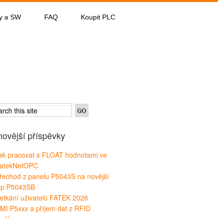
y a SW
FAQ
Koupit PLC
novější příspěvky
ak pracovat s FLOAT hodnotami ve
atekNetOPC
řechod z panelu P5043S na novější
yp P5043SB
etkání uživatelů FATEK 2026
MI P5xxx a příjem dat z RFID