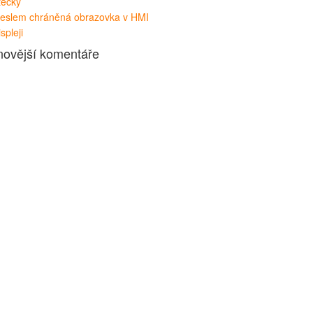
tečky
eslem chráněná obrazovka v HMI
ispleji
novější komentáře