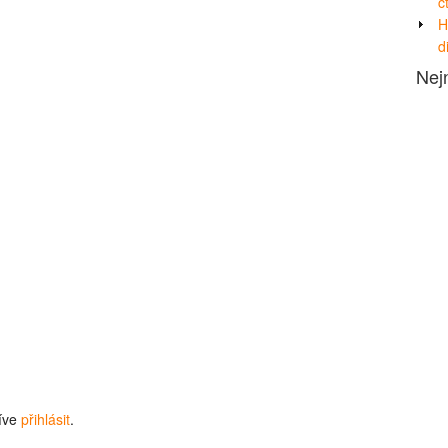
č
H
d
Nej
říve
přihlásit
.