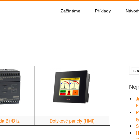
Začínáme
Příklady
Návod
Nej
J
F
P
t
da B1/B1z
Dotykové panely (HMI)
S
H