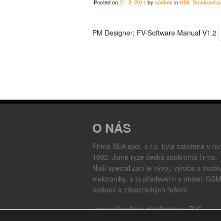
Posted on
21. 3. 2011
by
vorisek
in
HMI: Dotykové p
PM Designer: FV-Software Manual V1.2
O NÁS
Firma SEA spol. s r.o. byla založena v ro
1992. Jsme ryze česká soukromá firma.
Naší specializací je vývoj, výroba a dodá
elektroniky, a to především v oblasti GS
aplikací a zákaznických řešení.
Jsme výhradním distributorem PLC
automatů taiwanské firmy FATEK.