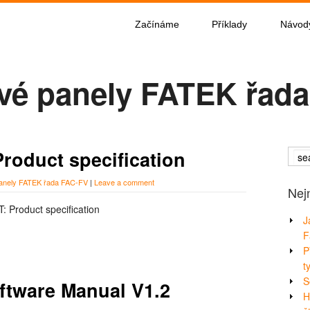
Začínáme
Příklady
Návod
vé panely FATEK řad
roduct specification
anely FATEK řada FAC-FV
|
Leave a comment
Nej
 Product specification
J
F
P
t
S
ftware Manual V1.2
H