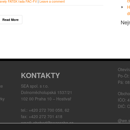
č
anely FATEK řada FAC-FV
|
Leave a comment
H
d
Read More
Nej
Otevír
KONTAKTY
Po-Čt:
Pá: 08
ce
SEA spol. s r.o.
Dolnoměcholupská 1537/21
Obchod
vky
102 00 Praha 10 – Hostivař
IČO: 
M
DIČ: 
tel.: +420 272 700 058, 62
fax: +420 272 701 418
@we.s
email: obchod@seapraha.cz