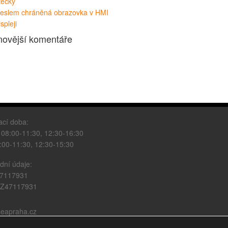
tečky
eslem chráněná obrazovka v HMI
ispleji
novější komentáře
ací doba:
 08:00-11:30, 12:30-16:30
:00-11:30, 12:30-15:30
ní údaje:
47117931
CZ47117931
eapraha.cz