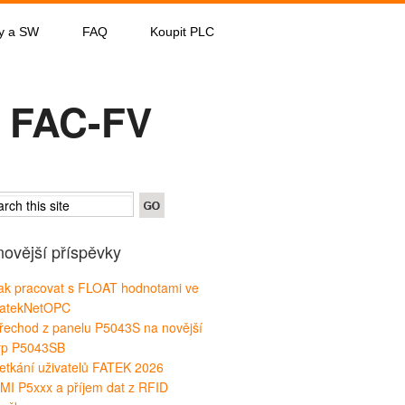
y a SW
FAQ
Koupit PLC
a FAC-FV
novější příspěvky
ak pracovat s FLOAT hodnotami ve
atekNetOPC
řechod z panelu P5043S na novější
yp P5043SB
etkání uživatelů FATEK 2026
MI P5xxx a příjem dat z RFID