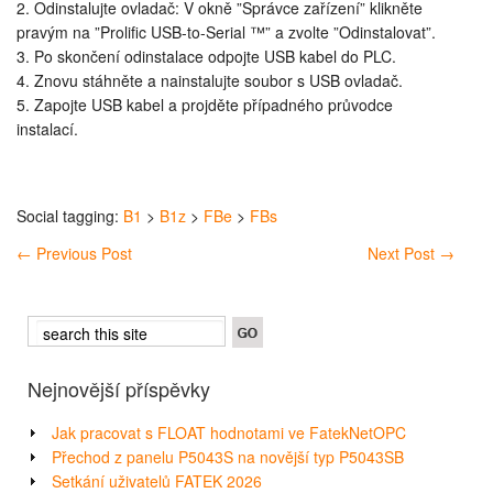
2. Odinstalujte ovladač: V okně ”Správce zařízení” klikněte
pravým na ”Prolific USB-to-Serial ™” a zvolte ”Odinstalovat”.
3. Po skončení odinstalace odpojte USB kabel do PLC.
4. Znovu stáhněte a nainstalujte soubor s USB ovladač.
5. Zapojte USB kabel a projděte případného průvodce
instalací.
Social tagging:
B1
>
B1z
>
FBe
>
FBs
←
Previous Post
Next Post
→
Nejnovější příspěvky
Jak pracovat s FLOAT hodnotami ve FatekNetOPC
Přechod z panelu P5043S na novější typ P5043SB
Setkání uživatelů FATEK 2026