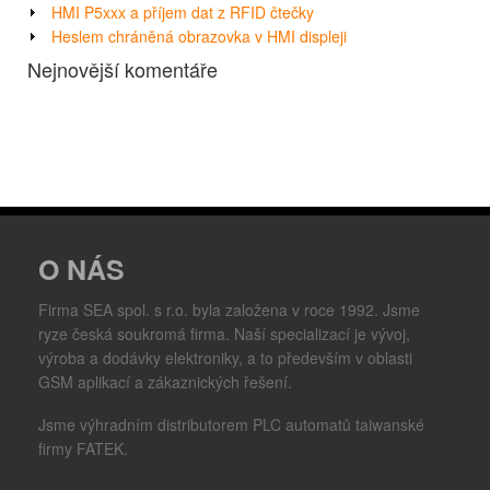
HMI P5xxx a příjem dat z RFID čtečky
Heslem chráněná obrazovka v HMI displeji
Nejnovější komentáře
O NÁS
Firma SEA spol. s r.o. byla založena v roce 1992. Jsme
ryze česká soukromá firma. Naší specializací je vývoj,
výroba a dodávky elektroniky, a to především v oblasti
GSM aplikací a zákaznických řešení.
Jsme výhradním distributorem PLC automatů taiwanské
firmy FATEK.