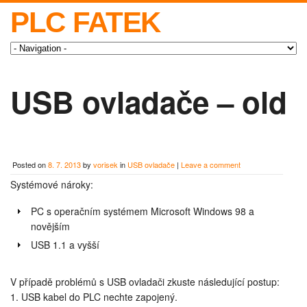
PLC FATEK
USB ovladače – old
Posted on
8. 7. 2013
by
vorisek
in
USB ovladače
|
Leave a comment
Systémové nároky:
PC s operačním systémem Microsoft Windows 98 a
novějším
USB 1.1 a vyšší
V případě problémů s USB ovladači zkuste následující postup:
1. USB kabel do PLC nechte zapojený.