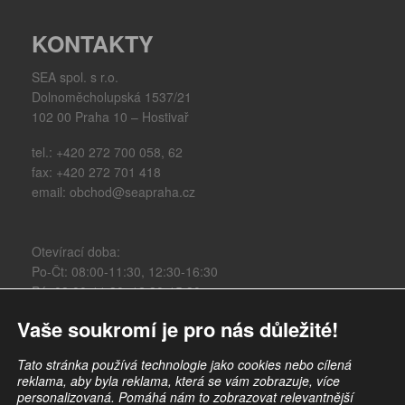
KONTAKTY
SEA spol. s r.o.
Dolnoměcholupská 1537/21
102 00 Praha 10 – Hostivař
tel.: +420 272 700 058, 62
fax: +420 272 701 418
email: obchod@seapraha.cz
Otevírací doba:
Po-Čt: 08:00-11:30, 12:30-16:30
Pá: 08:00-11:30, 12:30-15:30
Vaše soukromí je pro nás důležité!
Obchodní údaje:
IČO: 47117931
Tato stránka používá technologie jako cookies nebo cílená
DIČ: CZ47117931
reklama, aby byla reklama, která se vám zobrazuje, více
personalizovaná. Pomáhá nám to zobrazovat relevantnější