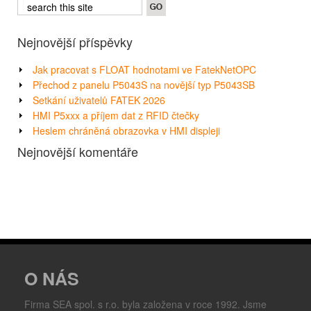
Nejnovější příspěvky
Jak pracovat s FLOAT hodnotami ve FatekNetOPC
Přechod z panelu P5043S na novější typ P5043SB
Setkání uživatelů FATEK 2026
HMI P5xxx a příjem dat z RFID čtečky
Heslem chráněná obrazovka v HMI displeji
Nejnovější komentáře
O NÁS
Firma SEA spol. s r.o. byla založena v roce 1992. Jsme