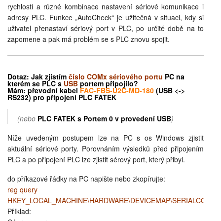
rychlosti a různé kombinace nastavení sériové komunikace i
adresy PLC. Funkce „AutoCheck“ je užitečná v situaci, kdy si
uživatel přenastaví sériový port v PLC, po určité době na to
zapomene a pak má problém se s PLC znovu spojit.
Dotaz: Jak zjistím
číslo
COMx
sériového portu
PC
na
kterém
se PLC s
USB
portem připojilo?
Mám: převodní kabel
FAC-FBS-U2C-MD-180
(USB <->
RS232) pro připojení PLC FATEK
(nebo
PLC FATEK s Portem 0 v provedení USB
)
Níže uvedeným postupem lze na PC s os Windows zjistit
aktuální sériové porty. Porovnáním výsledků před připojením
PLC a po připojení PLC lze zjistit sérový port, který přibyl.
do příkazové řádky na PC napište nebo zkopírujte:
reg query
HKEY_LOCAL_MACHINE\HARDWARE\DEVICEMAP\SERIALCOMM
Příklad: