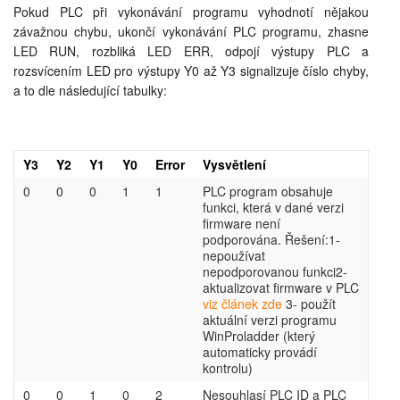
Pokud PLC při vykonávání programu vyhodnotí nějakou
závažnou chybu, ukončí vykonávání PLC programu, zhasne
LED RUN, rozbliká LED ERR, odpojí výstupy PLC a
rozsvícením LED pro výstupy Y0 až Y3 signalizuje číslo chyby,
a to dle následující tabulky:
Y3
Y2
Y1
Y0
Error
Vysvětlení
0
0
0
1
1
PLC program obsahuje
funkci, která v dané verzi
firmware není
podporována. Řešení:1-
nepoužívat
nepodporovanou funkci2-
aktualizovat firmware v PLC
viz článek zde
3- použít
aktuální verzi programu
WinProladder (který
automaticky provádí
kontrolu)
0
0
1
0
2
Nesouhlasí PLC ID a PLC