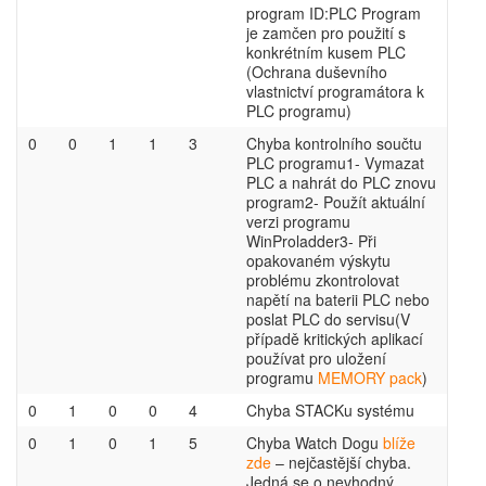
program ID:PLC Program
je zamčen pro použití s
konkrétním kusem PLC
(Ochrana duševního
vlastnictví programátora k
PLC programu)
0
0
1
1
3
Chyba kontrolního součtu
PLC programu1- Vymazat
PLC a nahrát do PLC znovu
program2- Použít aktuální
verzi programu
WinProladder3- Při
opakovaném výskytu
problému zkontrolovat
napětí na baterii PLC nebo
poslat PLC do servisu(V
případě kritických aplikací
používat pro uložení
programu
MEMORY pack
)
0
1
0
0
4
Chyba STACKu systému
0
1
0
1
5
Chyba Watch Dogu
blíže
zde
– nejčastější chyba.
Jedná se o nevhodný