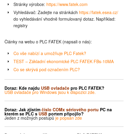
Stránky výrobce:
https://www.fatek.com
Vyhledávač: Zadejte na stránkách
https://fatek.esea.cz/
do vyhledávání vhodně formulovaný dotaz. Například:
registry
Články na webu o PLC FATEK (napsali o nás):
Co vše nabízí a umožňuje PLC Fatek?
TEST – Základní ekonomické PLC FATEK FBs-10MA
Co se skrývá pod označením PLC?
Dotaz:
Kde najdu
USB ovladače
pro PLC FATEK?
USB ovladače pro Windows jsou k dispozici zde.
Dotaz: Jak zjistím
číslo
COMx
sériového portu
PC
na
kterém
se PLC s
USB
portem připojilo?
Jeden z možných postupů
je popsán zde