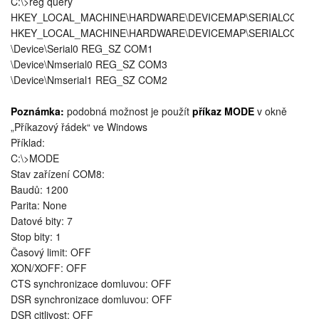
C:\>reg query
HKEY_LOCAL_MACHINE\HARDWARE\DEVICEMAP\SERIALCOMM
HKEY_LOCAL_MACHINE\HARDWARE\DEVICEMAP\SERIALCOMM
\Device\Serial0 REG_SZ COM1
\Device\Nmserial0 REG_SZ COM3
\Device\Nmserial1 REG_SZ COM2
Poznámka:
podobná možnost je použít
příkaz MODE
v okně
„Příkazový řádek“ ve Windows
Příklad:
C:\>MODE
Stav zařízení COM8:
Baudů: 1200
Parita: None
Datové bity: 7
Stop bity: 1
Časový limit: OFF
XON/XOFF: OFF
CTS synchronizace domluvou: OFF
DSR synchronizace domluvou: OFF
DSR citlivost: OFF