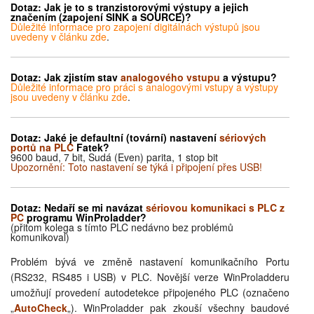
Dotaz:
Jak je to s tranzistorovými výstupy a jejich
značením (zapojení SINK a SOURCE)?
Důležité informace pro zapojení digitálnách výstupů jsou
uvedeny v článku zde
.
Dotaz:
Jak zjistím stav
analogového vstupu
a výstupu?
Důležité informace pro práci s analogovými vstupy a výstupy
jsou uvedeny v článku zde
.
Dotaz:
Jaké je defaultní (tovární) nastavení
sériových
portů na PLC
Fatek?
9600 baud, 7 bit, Sudá (Even) parita, 1 stop bit
Upozornění: Toto nastavení se týká i připojení přes USB!
Dotaz:
Nedaří se mi navázat
sériovou komunikaci s PLC z
PC
programu WinProladder?
(přitom kolega s tímto PLC nedávno bez problémů
komunikoval)
Problém bývá ve změně nastavení komunikačního Portu
(RS232, RS485 i USB) v PLC. Novější verze WinProladderu
umožňují provedení autodetekce připojeného PLC (označeno
„
AutoCheck
„). WinProladder pak zkouší všechny baudové