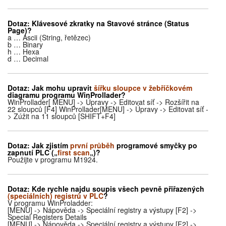
Dotaz:
Klávesové zkratky
na Stavové stránce (Status
Page)
?
a … Ascii (String, řetězec)
b … Binary
h … Hexa
d … Decimal
Dotaz:
Jak mohu upravit
šířku sloupce v žebříčkovém
diagramu programu WinProllader?
WinProllader[ MENU] -> Úpravy -> Editovat síť -> Rozšířit na
22 sloupců [F4] WinProllader[MENU] -> Úpravy -> Editovat síť -
> Zúžit na 11 sloupců [SHIFT+F4]
Dotaz:
Jak zjistím
první průběh
programové smyčky po
zapnutí PLC („
first scan
„)?
Použijte v programu M1924.
Dotaz:
Kde rychle najdu soupis všech pevně přiřazených
(speciálních) registrů v PLC
?
V programu WinProladder:
[MENU] -> Nápověda -> Speciální registry a výstupy [F2] ->
Special Registers Details
[MENU] -> Nápověda -> Speciální registry a výstupy [F2] ->