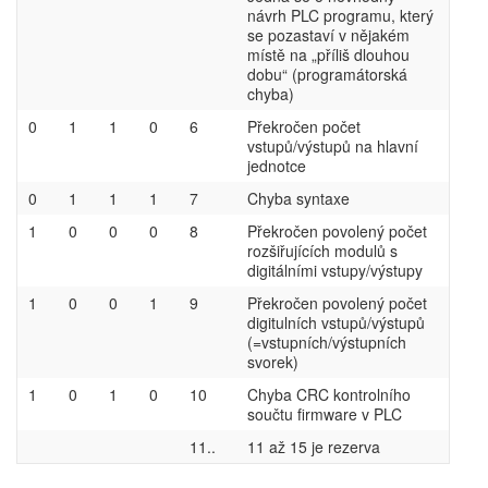
návrh PLC programu, který
se pozastaví v nějakém
místě na „příliš dlouhou
dobu“ (programátorská
chyba)
0
1
1
0
6
Překročen počet
vstupů/výstupů na hlavní
jednotce
0
1
1
1
7
Chyba syntaxe
1
0
0
0
8
Překročen povolený počet
rozšiřujících modulů s
digitálními vstupy/výstupy
1
0
0
1
9
Překročen povolený počet
digitulních vstupů/výstupů
(=vstupních/výstupních
svorek)
1
0
1
0
10
Chyba CRC kontrolního
součtu firmware v PLC
11..
11 až 15 je rezerva