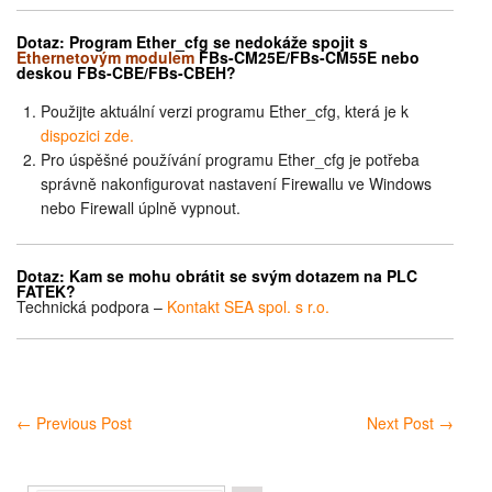
Dotaz:
Program Ether_cfg se nedokáže spojit
s
Ethernetovým modulem
FBs-CM25E/FBs-CM55E nebo
deskou FBs-CBE
/FBs-CBEH
?
Použijte aktuální verzi programu Ether_cfg, která je k
dispozici zde.
Pro úspěšné používání programu Ether_cfg je potřeba
správně nakonfigurovat nastavení Firewallu ve Windows
nebo Firewall úplně vypnout.
Dotaz: Kam se mohu obrátit se svým dotazem na PLC
FATEK
?
Technická podpora –
Kontakt SEA spol. s r.o.
←
Previous Post
Next Post
→