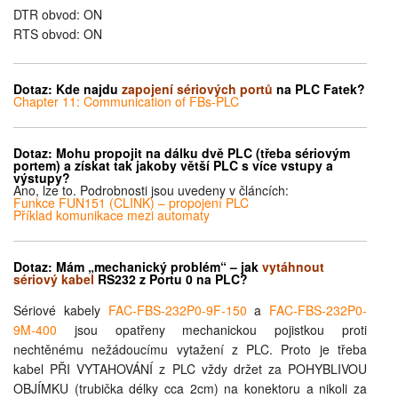
DTR obvod: ON
RTS obvod: ON
Dotaz:
Kde najdu
zapojení sériových portů
na PLC Fatek?
Chapter 11: Communication of FBs-PLC
Dotaz: Mohu propojit na dálku dvě PLC (třeba sériovým
portem) a získat tak jakoby větší PLC s více vstupy a
výstupy
?
Ano, lze to. Podrobnosti jsou uvedeny v článcích:
Funkce FUN151 (CLINK) – propojení PLC
Příklad komunikace mezi automaty
Dotaz:
Mám „mechanický problém“ – jak
vytáhnout
sériový kabel
RS232 z Portu 0 na PLC?
Sériové kabely
FAC-FBS-232P0-9F-150
a
FAC-FBS-232P0-
9M-400
jsou opatřeny mechanickou pojistkou proti
nechtěnému nežádoucímu vytažení z PLC. Proto je třeba
kabel PŘI VYTAHOVÁNÍ z PLC vždy držet za POHYBLIVOU
OBJÍMKU (trubička délky cca 2cm) na konektoru a nikoli za