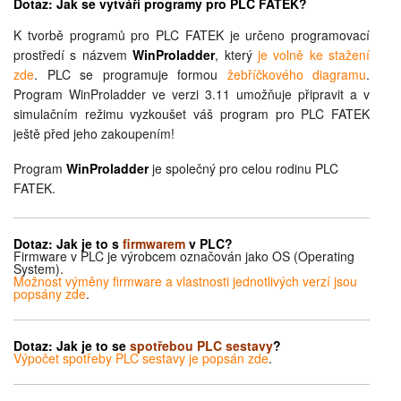
Dotaz: Jak se vytváří programy pro PLC FATEK?
K tvorbě programů pro PLC FATEK je určeno programovací
prostředí s názvem
WinProladder
, který
je volně ke stažení
zde
. PLC se programuje formou
žebříčkového diagramu
.
Program WinProladder ve verzi 3.11 umožňuje připravit a v
simulačním režimu vyzkoušet váš program pro PLC FATEK
ještě před jeho zakoupením!
Program
WinProladder
je společný pro celou rodinu PLC
FATEK.
Dotaz:
Jak je to s
firmwarem
v PLC?
Firmware v PLC je výrobcem označován jako OS (Operating
System).
Možnost výměny firmware a vlastnosti jednotlivých verzí jsou
popsány zde
.
Dotaz:
Jak je to se
spotřebou PLC sestavy
?
Výpočet spotřeby PLC sestavy je popsán zde
.