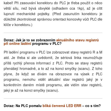
kabel! Při zasouvání konektoru do PLC je třeba použít o něco
větší sílu, než bývá obvyklé (odhadem cca 1kp), až je cítit
lupnutí mechanické pojistky. (Před zasunutím konektoru je
důležité zkontrolovat správnou orientaci koncovky vůči PLC dle
klíče v konektoru.)
Dotaz:
Jak je to se zobrazením
aktuálního stavu registrů
při online ladění
programu v PLC?
Při ladění programu v PLC lze zobrazovat stavy registrů R a M
atd. Je třeba si ale uvědomit, že sériová linka neumožňuje
příliš rychlý přenos informací z PLC. Proto se stavy registrů
přenášejí hromadně, a to až na konci smyčky (scanu). Z toho
plyne, že když se dívám na obrazovce na výsek z PLC
programu, nemohu vidět aktuální stav registrů jaký je v
konkrétním daném místě programu, ale vidím stav registrů,
jaký je až na konci smyčky (scanu).
Dotaz: Na PLC pomalu
bliká červená LED ERR
– co s tím?