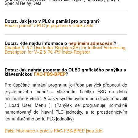
Special Relay Detail
Dotaz:
Jak je to v PLC s pamětí pro program?
Použití paměti v PLC je popsáno v článku zde
.
Dotaz:
Kde najdu informace o
nepřímém adresování
?
Chapter 5: 5.2 Use Index Register(XR) for Indirect Addressing
Description for V~Z & P0~P9 Index Register
Dotaz:
Jak nahrát program do OLED grafického panýlku s
klávesničkou
FAC-FBS-BPEP
?
Pro úspěšné nahrání programu je třeba panýlek přepnout do
„systémového menu“ – stisknutím tlačítka ESC na dobu
minimálně 6 vteřin. A pak v systémovém menu displeje navolit
[ Load User Menu ]. (Panýlek se programuje normálně
namontovaný do hlavní PLC jednotky, a to prostřednictvím
komunikačního portu PLC jednotky)
Další informace k práci s FAC-FBS-BPEP jsou zde
.