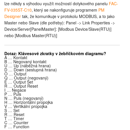
lze někdy s výhodou využít možností dotykového panelu
FAC-
FV-035ST-C10
, který se nakonfiguruje programem
PM
Designer
tak, že komunikuje v protokolu MODBUS, a to jako
Master nebo Slave (dle potřeby): Panel -> Link Properties ->
Device/Server[PanelMaster]: [Modbus Device/Slave(RTU)]
nebo [Modbus Master(RTU)]
Dotaz:
Klávesové zkratky
v žebříčkovém diagramu
?
A … Kontakt
B … Negovaný kontakt
U … Up (náběžná hrana)
D … Down (sestupná hrana)
O … Output
Q … Output (negovaný)
E … Output Set
R … Output Reset
I … Negace
P … Puls
N … Puls (negovaný)
H … Horizontální propojka
V … Vertikální propojka
S … Set
R … Reset
T … Timer
C … Counter
F … Function