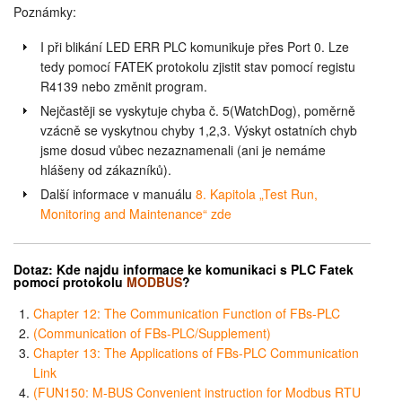
Poznámky:
I při blikání LED ERR PLC komunikuje přes Port 0. Lze
tedy pomocí FATEK protokolu zjistit stav pomocí registu
R4139 nebo změnit program.
Nejčastěji se vyskytuje chyba č. 5(WatchDog), poměrně
vzácně se vyskytnou chyby 1,2,3. Výskyt ostatních chyb
jsme dosud vůbec nezaznamenali (ani je nemáme
hlášeny od zákazníků).
Další informace v manuálu
8. Kapitola „Test Run,
Monitoring and Maintenance“ zde
Dotaz:
Kde najdu informace ke komunikaci
s PLC Fatek
pomocí
protokolu
MODBUS
?
Chapter 12: The Communication Function of FBs-PLC
(Communication of FBs-PLC/Supplement)
Chapter 13: The Applications of FBs-PLC Communication
Link
(FUN150: M-BUS Convenient instruction for Modbus RTU