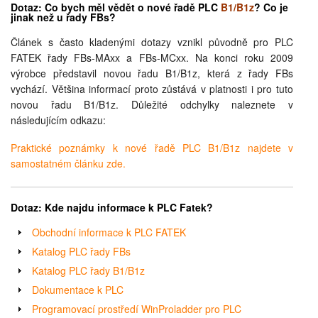
Dotaz: Co bych měl vědět o nové řadě
PLC
B1/B1z
? Co je
jinak než u řady FBs
?
Článek s často kladenými dotazy vznikl původně pro PLC
FATEK řady FBs-MAxx a FBs-MCxx. Na konci roku 2009
výrobce představil novou řadu B1/B1z, která z řady FBs
vychází. Většina informací proto zůstává v platnosti i pro tuto
novou řadu B1/B1z. Důležité odchylky naleznete v
následujícím odkazu:
Praktické poznámky k nové řadě PLC B1/B1z najdete v
samostatném článku zde.
Dotaz: Kde najdu informace k PLC Fatek?
Obchodní informace k PLC FATEK
Katalog PLC řady FBs
Katalog PLC řady B1/B1z
Dokumentace k PLC
Programovací prostředí WinProladder pro PLC