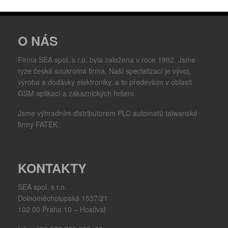
O NÁS
Firma SEA spol. s r.o. byla založena v roce 1992. Jsme
ryze česká soukromá firma. Naší specializací je vývoj,
výroba a dodávky elektroniky, a to především v oblasti
GSM aplikací a zákaznických řešení.
Jsme výhradním distributorem PLC automatů taiwanské
firmy FATEK.
KONTAKTY
SEA spol. s r.o.
Dolnoměcholupská 1537/21
102 00 Praha 10 – Hostivař