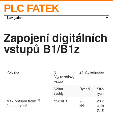
PLC FATEK
Zapojení digitálních
vstupů B1/B1z
Položka
5
24 V
jednoduchý vs
ss
V
rozdílový
ss
vstup
Velmi
Rychlý
Středně
rychlý
rychlý(HS
*1)
Max. vstupní frekv.
920 kHz
200
20 kHz (
/ doba trvání
kHz
celkem 5 
(SHSC)