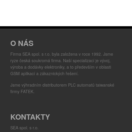
O NÁS
Firma SEA spol. s r.o. byla založena v roce 1992. Jsme
ryze česká soukromá firma. Naší specializací je vývoj,
výroba a dodávky elektroniky, a to především v oblasti
GSM aplikací a zákaznických řešení.
Jsme výhradním distributorem PLC automatů taiwanské
firmy FATEK.
KONTAKTY
SEA spol. s r.o.