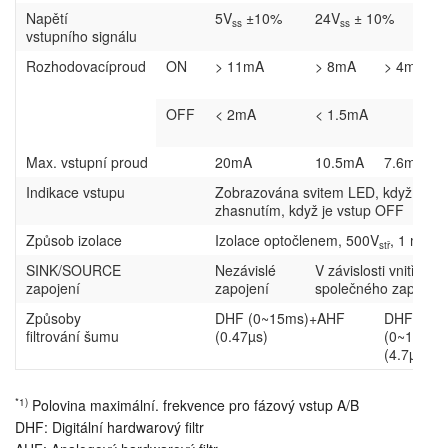
Napětí
5V
±10%
24V
± 10%
ss
ss
vstupního signálu
Rozhodovacíproud
ON
> 11mA
> 8mA
> 4mA
OFF
< 2mA
< 1.5mA
Max. vstupní proud
20mA
10.5mA
7.6mA
Indikace vstupu
Zobrazována svitem LED, když je vs
zhasnutím, když je vstup OFF
Způsob izolace
Izolace optočlenem, 500V
, 1 min
stř
SINK/SOURCE
Nezávislé
V závislosti vnitřní
zapojení
zapojení
společného zapojení
Způsoby
DHF (0~15ms)+AHF
DHF
filtrování šumu
(0.47µs)
(0~15ms
(4.7µs)
*1)
Polovina maximální. frekvence pro fázový vstup A/B
DHF: Digitální hardwarový filtr