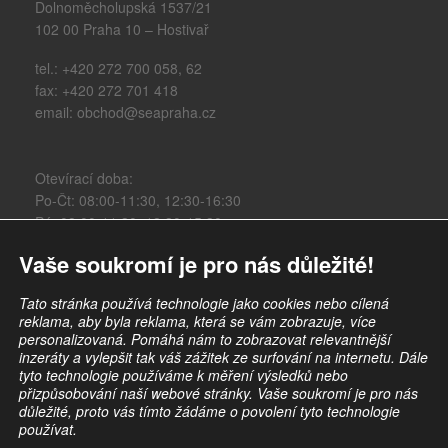
Dolnoměcholupská 1537/21
102 00 Praha 10 – Hostivař
tel.: +420 272 700 058, 62
fax: +420 272 701 418
email: obchod@seapraha.cz
Otevírací doba:
Po-Čt: 08:00-11:30, 12:30-16:30
Pá: 08:00-11:30, 12:30-15:30
Vaše soukromí je pro nás důležité!
Obchodní údaje:
IČO: 47117931
Tato stránka používá technologie jako cookies nebo cílená
DIČ: CZ47117931
reklama, aby byla reklama, která se vám zobrazuje, více
personalizovaná. Pomáhá nám to zobrazovat relevantnější
@we.seapraha.cz
inzeráty a vylepšit tak váš zážitek ze surfování na internetu. Dále
tyto technologie používáme k měření výsledků nebo
přizpůsobování naší webové stránky. Vaše soukromí je pro nás
důležité, proto vás tímto žádáme o povolení tyto technologie
používat.
Copyright 2026 | Powered by
WordPress
| discover theme by